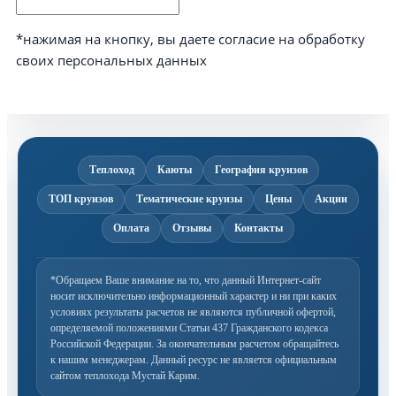
*нажимая на кнопку, вы даете согласие на обработку
своих персональных данных
Теплоход
Каюты
География круизов
ТОП круизов
Тематические круизы
Цены
Акции
Оплата
Отзывы
Контакты
*Обращаем Ваше внимание на то, что данный Интернет-сайт
носит исключительно информационный
характер и ни при каких
условиях результаты расчетов не являются публичной офертой,
определяемой
положениями Статьи 437 Гражданского кодекса
Российской Федерации. За окончательным расчетом
обращайтесь
к нашим менеджерам. Данный ресурс не является официальным
сайтом теплохода Мустай Карим.