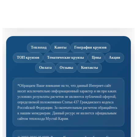
Теплоход
Каюты
География круизов
ТОП круизов
Тематические круизы
Цены
Акции
Оплата
Отзывы
Контакты
*Обращаем Ваше внимание на то, что данный Интернет-сайт
носит исключительно информационный
характер и ни при каких
условиях результаты расчетов не являются публичной офертой,
определяемой
положениями Статьи 437 Гражданского кодекса
Российской Федерации. За окончательным расчетом
обращайтесь
к нашим менеджерам. Данный ресурс не является официальным
сайтом теплохода Мустай Карим.