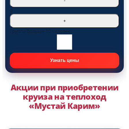
-
0
+
Группа больше 10 человек
Акции при приобретении
круиза на теплоход
«Мустай Карим»